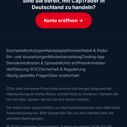
Sind Sie bereit, mit CapTrader in
Deutschland zu handeln?
Konto eröffnen →
Startseite
Kontotypen
Handelsplattformen
Hebel & Risiko
Ein- und Auszahlungen
Mindestanzahlung
Trading-App
Demokonto
Kosten & Spreads
Konto eröffnen
Anmelden
Verifizierung (KYC)
Sicherheit & Regulierung
Häufig gestellte Fragen
Über uns
Kontakt
CFDs sind komplexe Finanzinstrumente und bergen aufgrund der
Hebelwirkung ein hohes Risiko, schnell Geld zu verlieren. Handeln Sie
nur mit Geld, dessen Verlust Sie sich leisten können.
Der Inhalt dient ausschließlich zu Informationszwecken und stellt keine
Finanzberatung dar. Bitte überprüfen Sie vor dem Handel stets die
aktuellen Bedingungen.
© 2026 CapTrader Deutschland. Zuletzt aktualisiert
2026-07-06
.